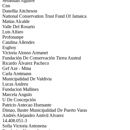
Sebastian Aguirre
Cnn
Danellia Aitcheson
National Conservation Trust Fund Of Jamaica
Matias Alcalde
Valle Del Rosario
Luis Alfaro
Profonanpe
Catalina Allendes
Esghoy
Victoria Alonso Armanet
Fundación De Conservación Tierra Austral
Ricardo Álvarez Pacheco
Gef Aze - Mma
Carla Amtmann
Municipalidad De Valdivia
Lucas Andreu
Fundacion Mallines
Marcela Angulo
U De Concepción
Patricio Antecao Huenante
Dimao, Ilustre Municipalidad De Puerto Varas
Andrés Alejandro Antivil Alvarez
14.408.051-3
Sofia Victoria Antonena