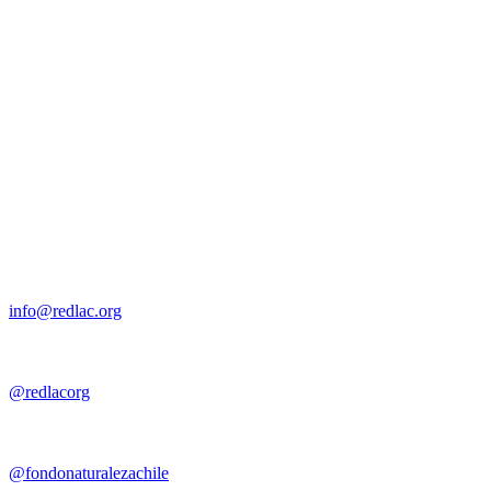
info@redlac.org
@redlacorg
@fondonaturalezachile