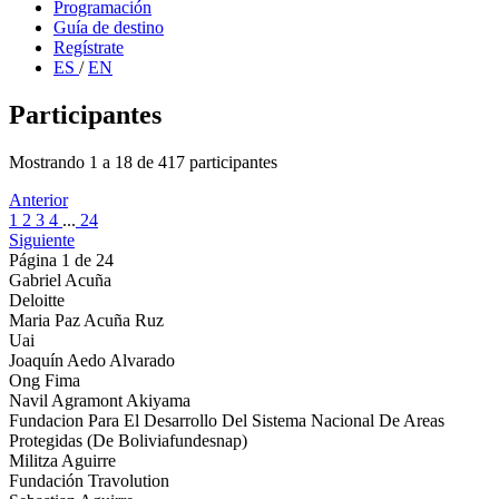
Programación
Guía de destino
Regístrate
ES
/
EN
Participantes
Mostrando 1 a 18 de 417 participantes
Anterior
1
2
3
4
...
24
Siguiente
Página 1 de 24
Gabriel Acuña
Deloitte
Maria Paz Acuña Ruz
Uai
Joaquín Aedo Alvarado
Ong Fima
Navil Agramont Akiyama
Fundacion Para El Desarrollo Del Sistema Nacional De Areas
Protegidas (De Boliviafundesnap)
Militza Aguirre
Fundación Travolution