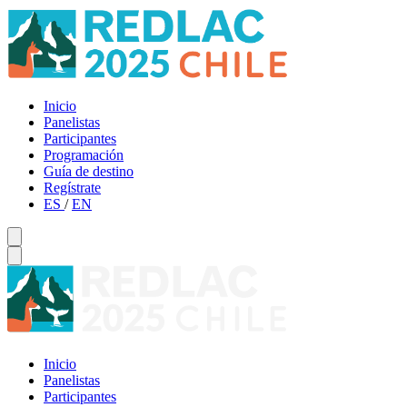
Inicio
Panelistas
Participantes
Programación
Guía de destino
Regístrate
ES
/
EN
Inicio
Panelistas
Participantes